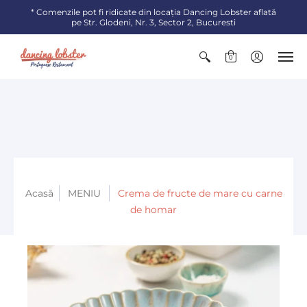
* Comenzile pot fi ridicate din locaţia Dancing Lobster aflată
pe Str. Glodeni, Nr. 3, Sector 2, Bucuresti
0
Acasă
MENIU
Crema de fructe de mare cu carne
de homar