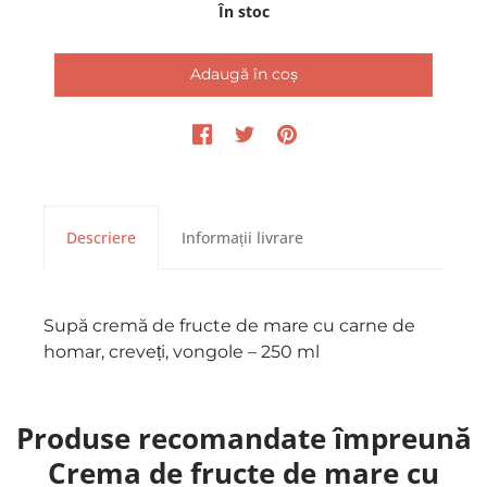
În stoc
Descriere
Informații livrare
Supă cremă de fructe de mare cu carne de
homar, creveți, vongole – 250 ml
Comenzile pot fi ridicate din locaţia Dancing
Lobster aflată pe Str. Glodeni, Nr. 3,
însă
Produse recomandate împreună
livrarea la domiciliu se face începând cu 7
Crema de fructe de mare cu
august DOAR în următoarele cartiere din